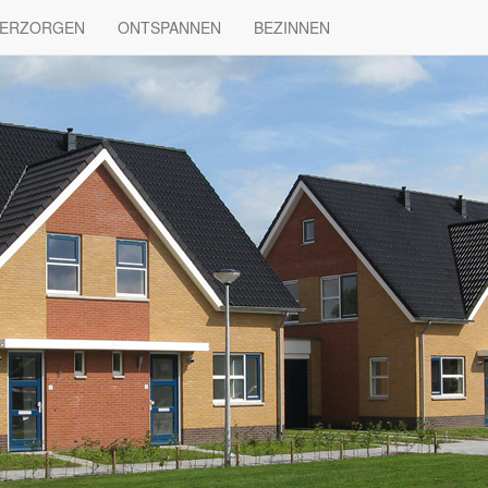
ERZORGEN
ONTSPANNEN
VACATURES
BEZINNEN
NIEUWS
DUURZAAMHE