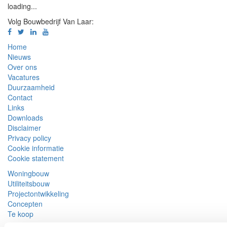
loading...
Volg Bouwbedrijf Van Laar:
Van
Van
Van
Van
Laar
Laar
Laar
Laar
Home
op
op
op
op
Facebook
Twitter
LinkedIn
Youtube
Nieuws
Over ons
Vacatures
Duurzaamheid
Contact
Links
Downloads
Disclaimer
Privacy policy
Cookie informatie
Cookie statement
Woningbouw
Utiliteitsbouw
Projectontwikkeling
Concepten
Te koop